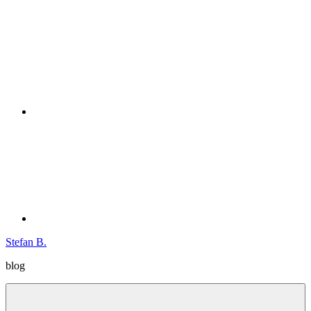
Zum
Instagram
Inhalt
springen
Twitter
Stefan B.
blog