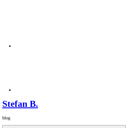
Zum
Instagram
Inhalt
springen
Twitter
Stefan B.
blog